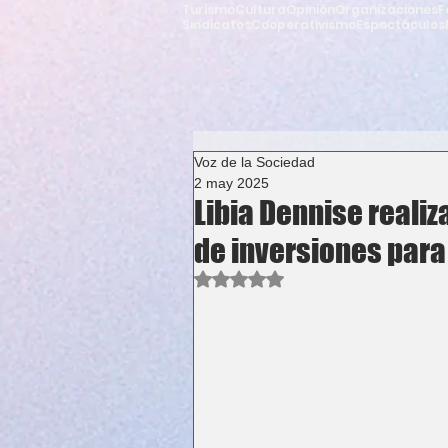
Turismo
Cultura
Opinión
Organizaciones
F
Sindicatos
Cooperativismo
Espectáculos
Voz de la Sociedad
2 may 2025
Libia Dennise realiz
de inversiones par
Obtuvo NaN de 5 estrellas.