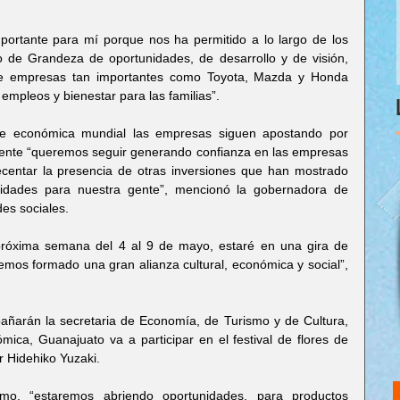
ortante para mí porque nos ha permitido a lo largo de los 
 de Grandeza de oportunidades, de desarrollo y de visión, 
e empresas tan importantes como Toyota, Mazda y Honda 
empleos y bienestar para las familias”.
e económica mundial las empresas siguen apostando por 
ente “queremos seguir generando confianza en las empresas 
centar la presencia de otras inversiones que han mostrado 
nidades para nuestra gente”, mencionó la gobernadora de 
es sociales.
 próxima semana del 4 al 9 de mayo, estaré en una gira de 
emos formado una gran alianza cultural, económica y social”, 
ñarán la secretaria de Economía, de Turismo y de Cultura, 
a, Guanajuato va a participar en el festival de flores de 
r Hidehiko Yuzaki.
mo, “estaremos abriendo oportunidades, para productos 