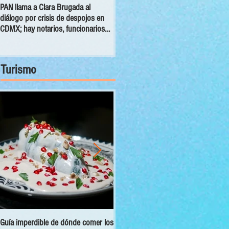
PAN llama a Clara Brugada al
Rebeca Peralta pide fortalecer la
diálogo por crisis de despojos en
reinserción social a través del arte,
CDMX; hay notarios, funcionarios
la cultura y la participación
coludidos y carpetas desaparecidas
comunitaria
Turismo
Guía imperdible de dónde comer los
Sectur y Semarnat presentan el