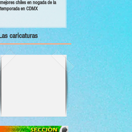
mejores chiles en nogada de la
primer Decálogo para impulsar una
temporada en CDMX
inversión turística con bienestar y
sustentabilidad
Las caricaturas