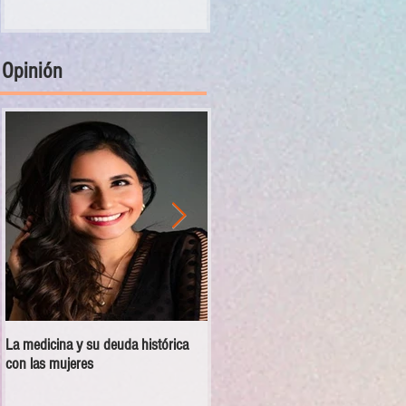
Opinión
La medicina y su deuda histórica
Disciplina no es violencia: el vacío
con las mujeres
en las escuelas militarizadas de
México