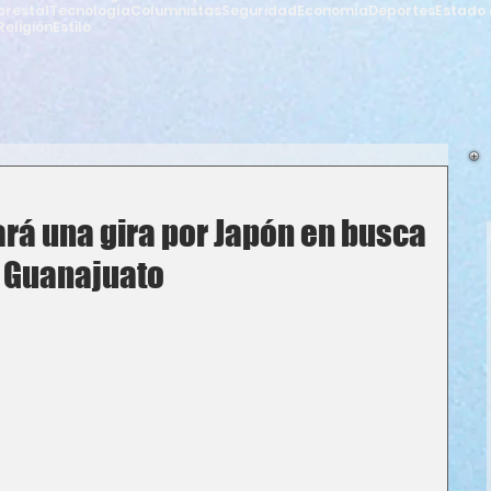
orestal
Tecnología
Columnistas
Seguridad
Economía
Deportes
Estado 
Religión
Estilo
ará una gira por Japón en busca
a Guanajuato