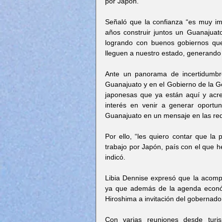
por Japón.
Señaló que la confianza “es muy imp
años construir juntos un Guanajuato
logrando con buenos gobiernos qu
lleguen a nuestro estado, generando 
Ante un panorama de incertidumbr
Guanajuato y en el Gobierno de la G
japonesas que ya están aquí y acre
interés en venir a generar oportu
Guanajuato en un mensaje en las red
Por ello, “les quiero contar que la
trabajo por Japón, país con el que h
indicó.
Libia Dennise expresó que la acompa
ya que además de la agenda económic
Hiroshima a invitación del gobernado
Con varias reuniones desde turis