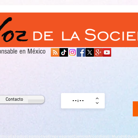
sponsable en México
Contacto
lítica
Estados
Legislativo
Empresarial
Ciencia
Alcaldías
El Mundo
Educa