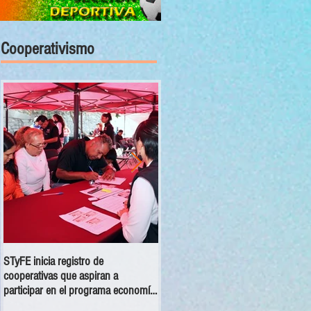
Cooperativismo
STyFE inicia registro de
Las cooperativas a nivel nacional
cooperativas que aspiran a
dejan una derrama económica anua
participar en el programa economía
de 354 mdp
social 2025