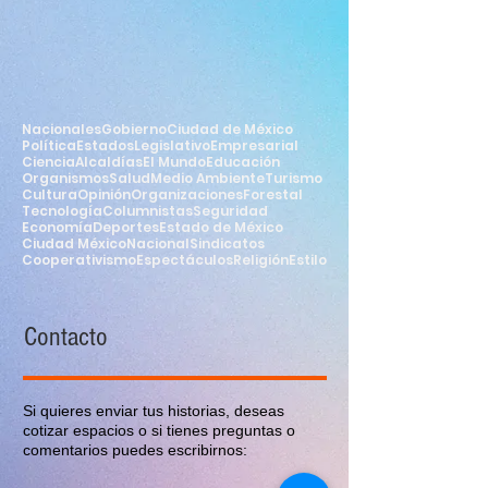
Nacionales
Gobierno
Ciudad de México
Política
Estados
Legislativo
Empresarial
Ciencia
Alcaldías
El Mundo
Educación
Organismos
Salud
Medio Ambiente
Turismo
Cultura
Opinión
Organizaciones
Forestal
Tecnología
Columnistas
Seguridad
Economía
Deportes
Estado de México
Ciudad México
Nacional
Sindicatos
Cooperativismo
Espectáculos
Religión
Estilo
Contacto
Si quieres enviar tus historias, deseas
cotizar espacios o si tienes preguntas o
comentarios puedes escribirnos: