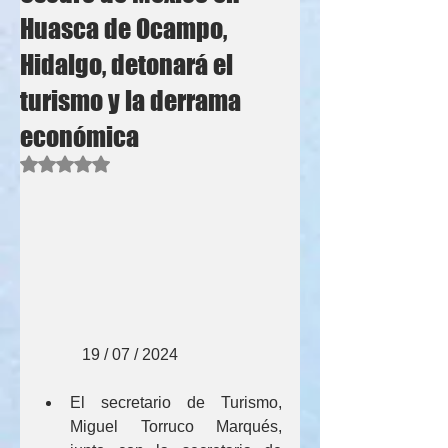
Huasca de Ocampo,
Hidalgo, detonará el
turismo y la derrama
económica
Obtuvo NaN de 5 estrellas.
           19 / 07 / 2024
El secretario de Turismo, 
Miguel Torruco Marqués, 