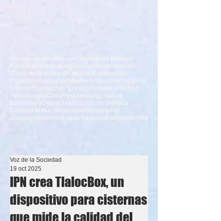
Nacionales
Gobierno
Ciudad de México
Política
Estados
Legislativo
Empresarial
Ciencia
Alcaldías
El Mundo
Educación
Organismos
Salud
Medio Ambiente
Turismo
Cultura
Opinión
Organizaciones
Forestal
Tecnología
Columnistas
Seguridad
Economía
Deportes
Estado de México
Ciudad México
Nacional
Sindicatos
Cooperativismo
Espectáculos
Religión
Estilo
Voz de la Sociedad
19 oct 2025
IPN crea TlalocBox, un
dispositivo para cisternas
que mide la calidad del