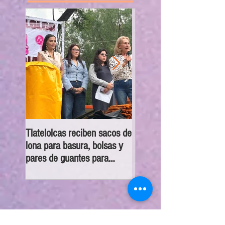
Tlatelolcas reciben sacos de
GPPAN urge campaña pa
lona para basura, bolsas y
que vecinos conecten su
pares de guantes para
cámaras al C5
recolección de desechos