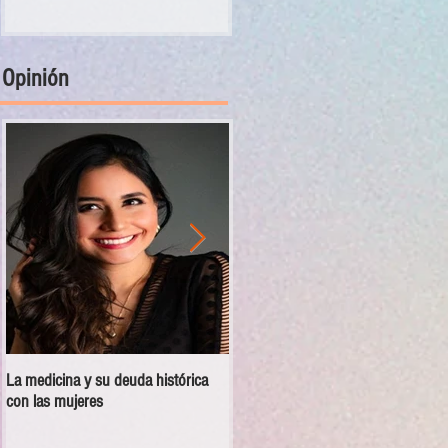
Opinión
La medicina y su deuda histórica
Disciplina no es violencia: el vacío
con las mujeres
en las escuelas militarizadas de
México