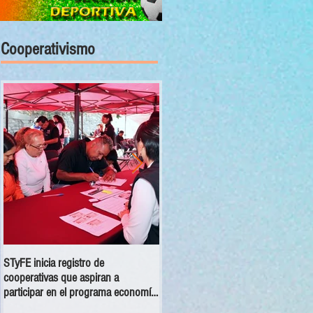
Cooperativismo
STyFE inicia registro de
Las cooperativas a nivel nacional
cooperativas que aspiran a
dejan una derrama económica anua
participar en el programa economía
de 354 mdp
social 2025