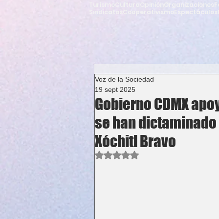
Turismo
Cultura
Opinión
Organizaciones
F
Sindicatos
Cooperativismo
Espectáculos
Voz de la Sociedad
19 sept 2025
Gobierno CDMX apoy
se han dictaminado 
Xóchitl Bravo
Obtuvo NaN de 5 estrellas.