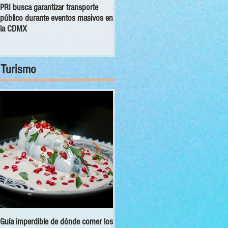
PRI busca garantizar transporte
Congreso CDMX exhorta a las 16
público durante eventos masivos en
alcaldías a orientar, canalizar y
la CDMX
atender denuncias sobre despojo
Turismo
Guía imperdible de dónde comer los
Sectur y Semarnat presentan el