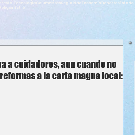
orestal
Tecnología
Columnistas
Seguridad
Economía
Deportes
Estado 
Religión
Estilo
a a cuidadores, aun cuando no
reformas a la carta magna local: