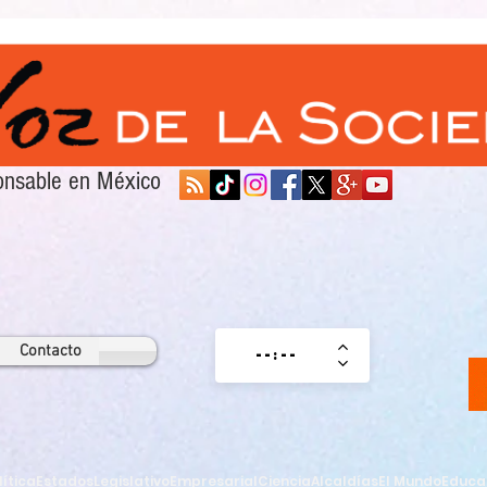
sponsable en México
Contacto
lítica
Estados
Legislativo
Empresarial
Ciencia
Alcaldías
El Mundo
Educa