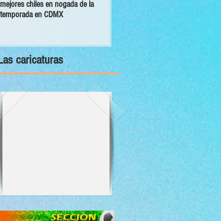
mejores chiles en nogada de la
primer Decálogo para impulsar una
temporada en CDMX
inversión turística con bienestar y
sustentabilidad
Las caricaturas