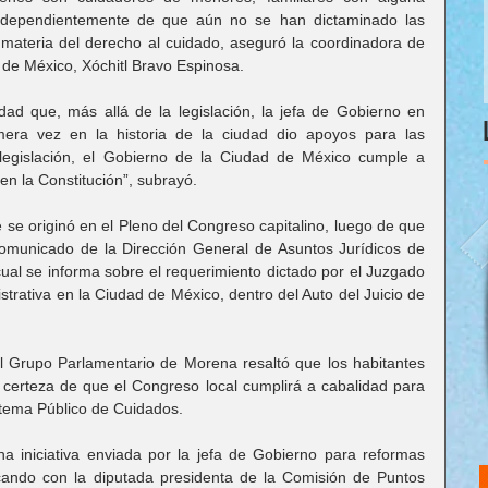
ndependientemente de que aún no se han dictaminado las 
materia del derecho al cuidado, aseguró la coordinadora de 
de México, Xóchitl Bravo Espinosa.
dad que, más allá de la legislación, la jefa de Gobierno en 
era vez en la historia de la ciudad dio apoyos para las 
legislación, el Gobierno de la Ciudad de México cumple a 
n la Constitución”, subrayó.
 se originó en el Pleno del Congreso capitalino, luego de que 
comunicado de la Dirección General de Asuntos Jurídicos de 
ual se informa sobre el requerimiento dictado por el Juzgado 
strativa en la Ciudad de México, dentro del Auto del Juicio de 
l Grupo Parlamentario de Morena resaltó que los habitantes 
a certeza de que el Congreso local cumplirá a cabalidad para 
stema Público de Cuidados.
 iniciativa enviada por la jefa de Gobierno para reformas 
icando con la diputada presidenta de la Comisión de Puntos 