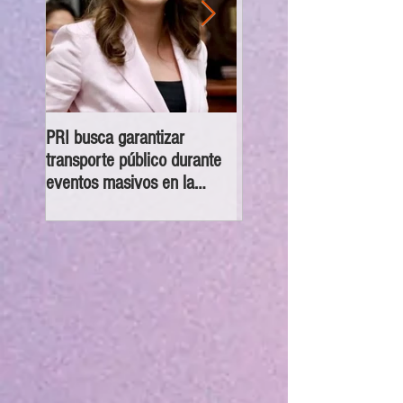
PRI busca garantizar
Congreso CDMX exhorta
transporte público durante
las 16 alcaldías a orienta
eventos masivos en la
canalizar y atender
CDMX
denuncias sobre despojo