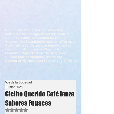
Nacionales
Gobierno
Ciudad de México
Política
Estados
Legislativo
Empresarial
Ciencia
Alcaldías
El Mundo
Educación
Organismos
Salud
Medio Ambiente
Turismo
Cultura
Opinión
Organizaciones
Forestal
Tecnología
Columnistas
Seguridad
Economía
Deportes
Estado de México
Ciudad México
Nacional
Sindicatos
Cooperativismo
Espectáculos
Religión
Estilo
Voz de la Sociedad
19 mar 2025
Cielito Querido Café lanza
Sabores Fugaces
Obtuvo NaN de 5 estrellas.