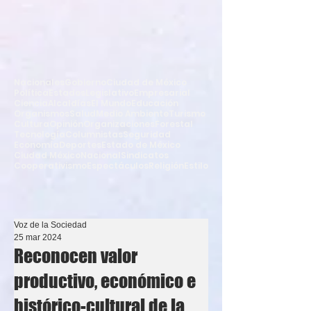
Nacionales
Gobierno
Ciudad de México
Política
Estados
Legislativo
Empresarial
Ciencia
Alcaldías
El Mundo
Educación
Organismos
Salud
Medio Ambiente
Turismo
Cultura
Opinión
Organizaciones
Forestal
Tecnología
Columnistas
Seguridad
Economía
Deportes
Estado de México
Ciudad México
Nacional
Sindicatos
Cooperativismo
Espectáculos
Religión
Estilo
Voz de la Sociedad
25 mar 2024
Reconocen valor
productivo, económico e
histórico-cultural de la