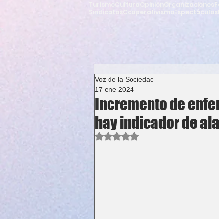
Turismo
Cultura
Opinión
Organizaciones
F
Sindicatos
Cooperativismo
Espectáculos
Voz de la Sociedad
17 ene 2024
Incremento de enfe
hay indicador de a
Obtuvo NaN de 5 estrellas.