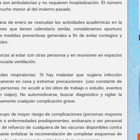
 son ambulatorias y no requieren hospitalización. El número 
 mucho menor al del invierno pasado.
na de enero se reanudan las actividades académicas en la 
nes que tienen calendario similar, consideramos oportuno 
as medidas preventivas generales a fin de evitar contagios y 
bles:
cas al estar con otras personas y en reuniones en espacios 
cuada ventilación.
des respiratorias. Si hay malestar que sugiera infección 
manecer en casa y extremar precauciones  (uso constante de 
personas, no acudir a los sitios de trabajo o estudio, eventos 
 o viajes). No automedicarse, buscar diagnóstico y vigilar la 
unamente cualquier complicación grave.
grupo de mayor riesgo de complicaciones (personas mayores 
es o enfermedades predisponentes, embarazo o ser personal 
s de refuerzo de cualquiera de las vacunas disponibles contra 
tante enfatizar la recomendación de completar esquemas de 