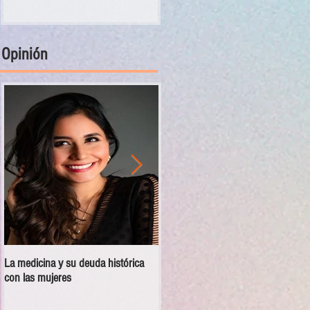
Opinión
La medicina y su deuda histórica
Disciplina no es violencia: el vacío
con las mujeres
en las escuelas militarizadas de
México