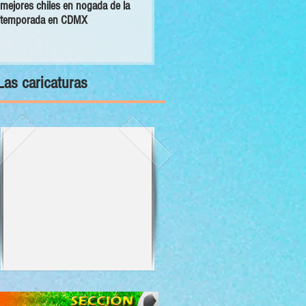
mejores chiles en nogada de la
primer Decálogo para impulsar una
temporada en CDMX
inversión turística con bienestar y
sustentabilidad
Las caricaturas