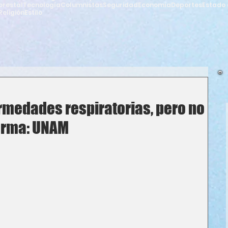
orestal
Tecnología
Columnistas
Seguridad
Economía
Deportes
Estado 
Religión
Estilo
rmedades respiratorias, pero no
larma: UNAM