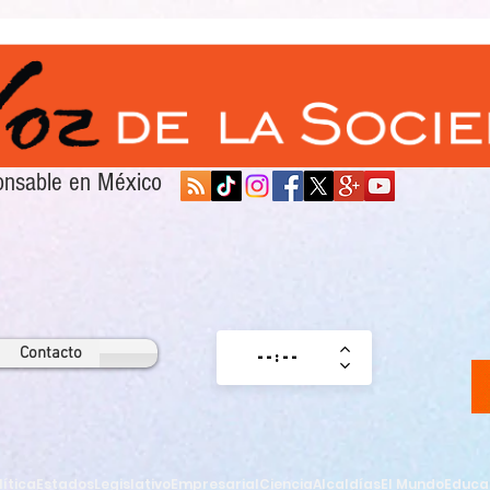
sponsable en México
Contacto
lítica
Estados
Legislativo
Empresarial
Ciencia
Alcaldías
El Mundo
Educa