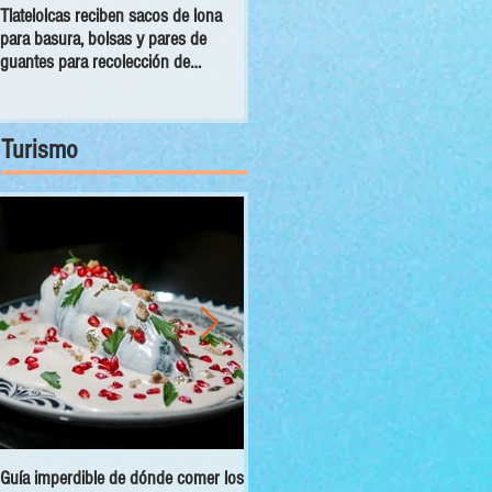
Tlatelolcas reciben sacos de lona
GPPAN urge campaña para que
para basura, bolsas y pares de
vecinos conecten sus cámaras al
guantes para recolección de
C5
desechos
Turismo
Guía imperdible de dónde comer los
Sectur y Semarnat presentan el