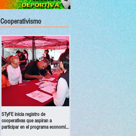
Cooperativismo
STyFE inicia registro de
Las cooperativas a nivel nacional
cooperativas que aspiran a
dejan una derrama económica anua
participar en el programa economía
de 354 mdp
social 2025