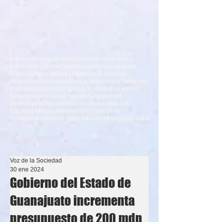
Nacionales
Gobierno
Ciudad de México
Política
Estados
Legislativo
Empresarial
Ciencia
Alcaldías
El Mundo
Educación
Organismos
Salud
Medio Ambiente
Turismo
Cultura
Opinión
Organizaciones
Forestal
Tecnología
Columnistas
Seguridad
Economía
Deportes
Estado de México
Ciudad México
Nacional
Sindicatos
Cooperativismo
Espectáculos
Religión
Estilo
Voz de la Sociedad
30 ene 2024
Gobierno del Estado de
Guanajuato incrementa
presupuesto de 200 mdp