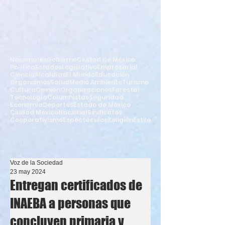
Nacionales
Gobierno
Ciudad de México
Política
Estados
Legislativo
Empresarial
Ciencia
Alcaldías
El Mundo
Educación
Organismos
Salud
Medio Ambiente
Turismo
Cultura
Opinión
Organizaciones
Forestal
Tecnología
Columnistas
Seguridad
Economía
Deportes
Estado de México
Ciudad México
Nacional
Sindicatos
Cooperativismo
Espectáculos
Religión
Estilo
Voz de la Sociedad
23 may 2024
Entregan certificados de
INAEBA a personas que
concluyen primaria y