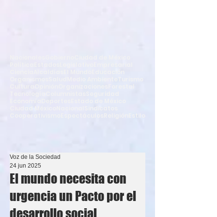
Nacionales
Gobierno
Ciudad de México
Política
Estados
Legislativo
Empresarial
Ciencia
Alcaldías
El Mundo
Educación
Organismos
Salud
Medio Ambiente
Turismo
Cultura
Opinión
Organizaciones
Forestal
Tecnología
Columnistas
Seguridad
Economía
Deportes
Estado de México
Ciudad México
Nacional
Sindicatos
Cooperativismo
Espectáculos
Religión
Estilo
Voz de la Sociedad
24 jun 2025
El mundo necesita con
urgencia un Pacto por el
desarrollo social