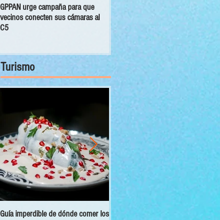
GPPAN urge campaña para que
CDMX fue la mejor sede
vecinos conecten sus cámaras al
mundialista; autoridades del
C5
gobierno presentaron resultados
del mundial al Congreso capitalino
Turismo
Guía imperdible de dónde comer los
Sectur y Semarnat presentan el