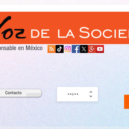
sponsable en México
Contacto
lítica
Estados
Legislativo
Empresarial
Ciencia
Alcaldías
El Mundo
Educa