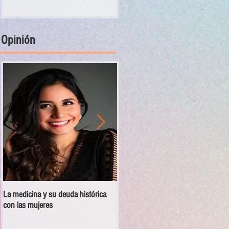
Opinión
La medicina y su deuda histórica
Disciplina no es violencia: el vacío
con las mujeres
en las escuelas militarizadas de
México