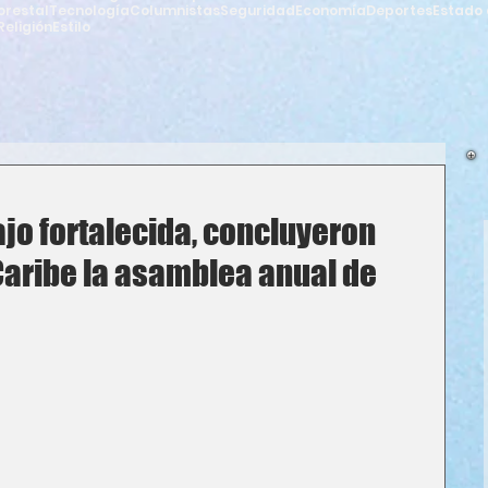
orestal
Tecnología
Columnistas
Seguridad
Economía
Deportes
Estado 
Religión
Estilo
jo fortalecida, concluyeron
 Caribe la asamblea anual de