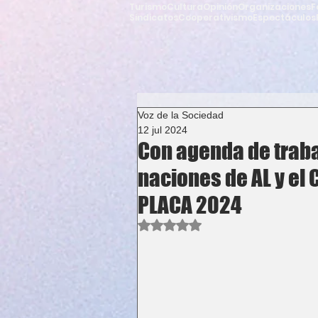
Turismo
Cultura
Opinión
Organizaciones
F
Sindicatos
Cooperativismo
Espectáculos
Voz de la Sociedad
12 jul 2024
Con agenda de traba
naciones de AL y el
PLACA 2024
Obtuvo NaN de 5 estrellas.