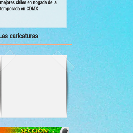
mejores chiles en nogada de la
primer Decálogo para impulsar una
temporada en CDMX
inversión turística con bienestar y
sustentabilidad
Las caricaturas