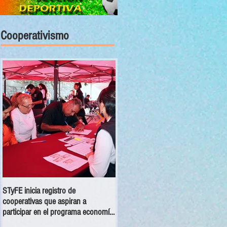
Cooperativismo
STyFE inicia registro de
Las cooperativas a nivel nacional
cooperativas que aspiran a
dejan una derrama económica anua
participar en el programa economía
de 354 mdp
social 2025