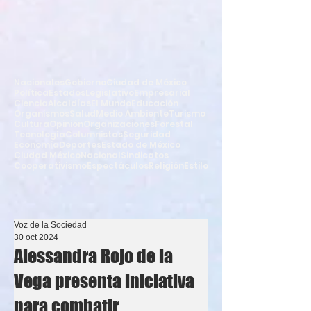
Nacionales
Gobierno
Ciudad de México
Política
Estados
Legislativo
Empresarial
Ciencia
Alcaldías
El Mundo
Educación
Organismos
Salud
Medio Ambiente
Turismo
Cultura
Opinión
Organizaciones
Forestal
Tecnología
Columnistas
Seguridad
Economía
Deportes
Estado de México
Ciudad México
Nacional
Sindicatos
Cooperativismo
Espectáculos
Religión
Estilo
Voz de la Sociedad
30 oct 2024
Alessandra Rojo de la
Vega presenta iniciativa
para combatir