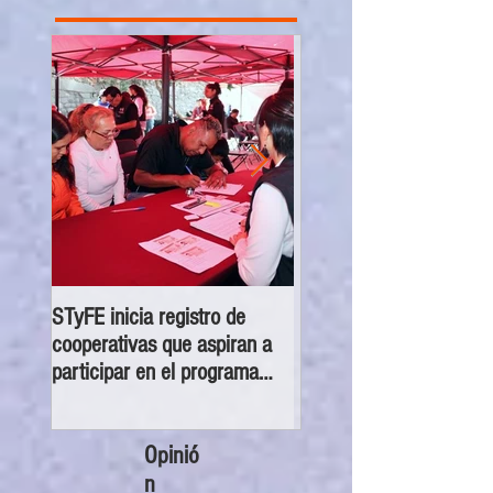
STyFE inicia registro de
Las cooperativas a nivel
cooperativas que aspiran a
nacional dejan una der
participar en el programa
económica anual de 35
economía social 2025
mdp
Opinió
n