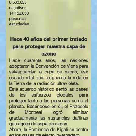
8,530,055
negativos,
14,156,658
personas
estudiadas.
Hace
40 años del primer tratado
para proteger nuestra capa de
ozono
Hace cuarenta años, las naciones
adoptaron la
Convención de Viena
para
salvaguardar la capa de ozono, ese
escudo vital que resguarda la vida en
la Tierra de la radiación ultravioleta.
Este acuerdo histórico sentó las bases
de los esfuerzos globales para
proteger tanto a las personas como al
planeta. Basándose en él, el
Protocolo
de Montreal
logró eliminar
gradualmente las sustancias dañinas
que agotan la capa de ozono.
Ahora, la
Enmienda de Kigali
se centra
en los gases de efecto invernadero.