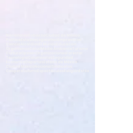
Nacionales
Gobierno
Ciudad de México
Política
Estados
Legislativo
Empresarial
Ciencia
Alcaldías
El Mundo
Educación
Organismos
Salud
Medio Ambiente
Turismo
Cultura
Opinión
Organizaciones
Forestal
Tecnología
Columnistas
Seguridad
Economía
Deportes
Estado de México
Ciudad México
Nacional
Sindicatos
Cooperativismo
Espectáculos
Religión
Estilo