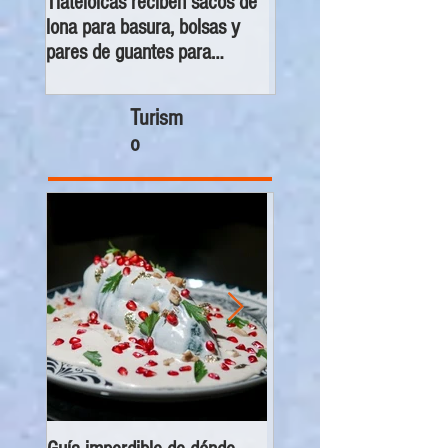
Tlatelolcas reciben sacos de
GPPAN urge campaña p
lona para basura, bolsas y
que vecinos conecten s
pares de guantes para
cámaras al C5
recolección de desechos
Turism
o