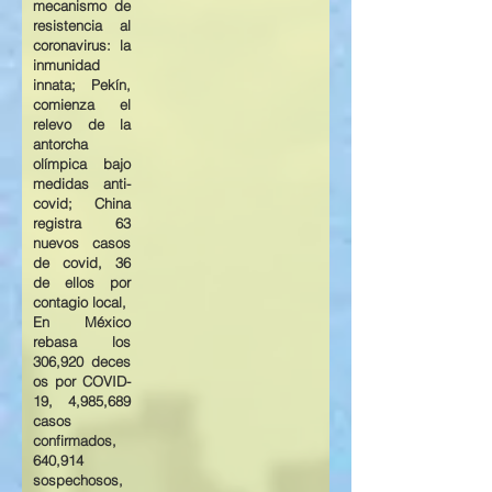
mecanismo de
resistencia al
coronavirus: la
inmunidad
innata; Pekín,
comienza el
relevo de la
antorcha
olímpica bajo
medidas anti-
covid; China
registra 63
nuevos casos
de covid, 36
de ellos por
contagio local,
En
México
rebasa los
306,920
deces
os
por
COVID-
19
, 4,985,689
casos
confirmados,
640,914
sospechosos,