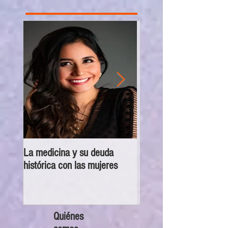
La medicina y su deuda
Disciplina no es violenci
histórica con las mujeres
vacío en las escuelas
militarizadas de México
Quiénes