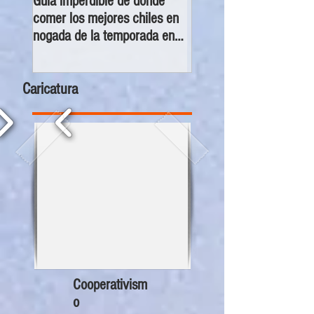
Guía imperdible de dónde
Sectur y Semarnat pres
comer los mejores chiles en
el primer Decálogo para
nogada de la temporada en
impulsar una inversión
CDMX
turística con bienestar y
sustentabilidad
Caricatura
Cooperativism
o