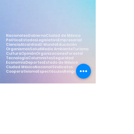
Nacionales
Gobierno
Ciudad de México
Política
Estados
Legislativo
Empresarial
Ciencia
Alcaldías
El Mundo
Educación
Organismos
Salud
Medio Ambiente
Turismo
Cultura
Opinión
Organizaciones
Forestal
Tecnología
Columnistas
Seguridad
Economía
Deportes
Estado de México
Ciudad México
Nacional
Sindicatos
Cooperativismo
Espectáculos
Religión
Estilo
Widget Didn’t Load
Check your internet and refresh
this page.
If that doesn’t work, contact us.