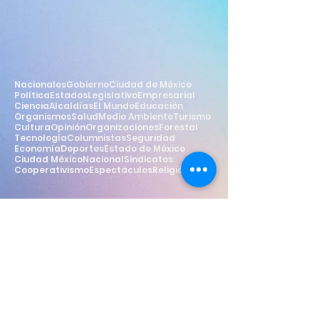
Nacionales
Gobierno
Ciudad de México
Política
Estados
Legislativo
Empresarial
Ciencia
Alcaldías
El Mundo
Educación
Organismos
Salud
Medio Ambiente
Turismo
Cultura
Opinión
Organizaciones
Forestal
Tecnología
Columnistas
Seguridad
Economía
Deportes
Estado de México
Ciudad México
Nacional
Sindicatos
Cooperativismo
Espectáculos
Religión
Estilo
Widget Didn’t Load
Check your internet and refresh
this page.
If that doesn’t work, contact us.