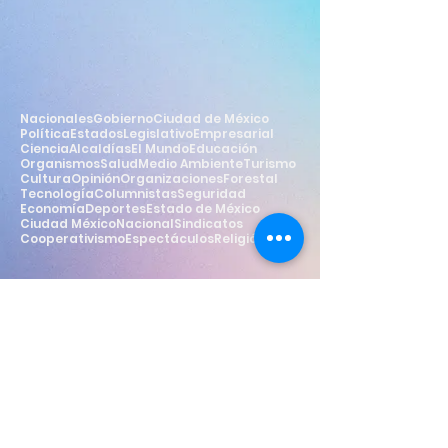
Nacionales
Gobierno
Ciudad de México
Política
Estados
Legislativo
Empresarial
Ciencia
Alcaldías
El Mundo
Educación
Organismos
Salud
Medio Ambiente
Turismo
Cultura
Opinión
Organizaciones
Forestal
Tecnología
Columnistas
Seguridad
Economía
Deportes
Estado de México
Ciudad México
Nacional
Sindicatos
Cooperativismo
Espectáculos
Religión
Estilo
Widget Didn’t Load
Check your internet and refresh
this page.
If that doesn’t work, contact us.