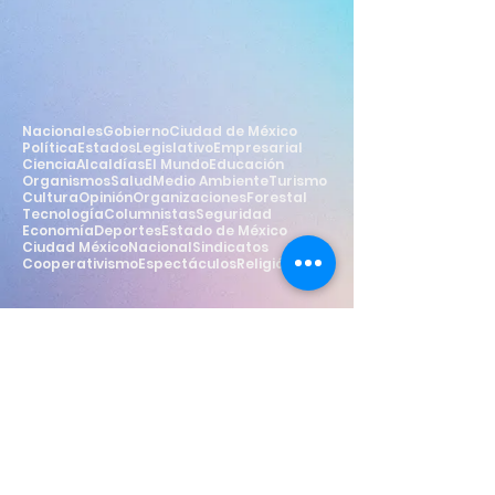
Nacionales
Gobierno
Ciudad de México
Política
Estados
Legislativo
Empresarial
Ciencia
Alcaldías
El Mundo
Educación
Organismos
Salud
Medio Ambiente
Turismo
Cultura
Opinión
Organizaciones
Forestal
Tecnología
Columnistas
Seguridad
Economía
Deportes
Estado de México
Ciudad México
Nacional
Sindicatos
Cooperativismo
Espectáculos
Religión
Estilo
Widget Didn’t Load
Check your internet and refresh
this page.
If that doesn’t work, contact us.