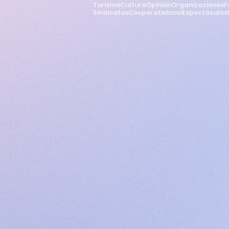
Turismo
Cultura
Opinión
Organizaciones
F
Sindicatos
Cooperativismo
Espectáculos