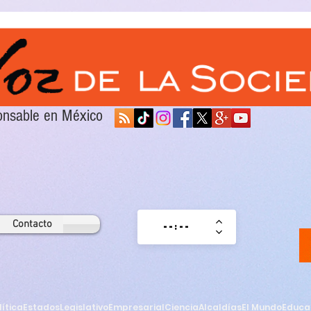
sponsable en México
Contacto
lítica
Estados
Legislativo
Empresarial
Ciencia
Alcaldías
El Mundo
Educa