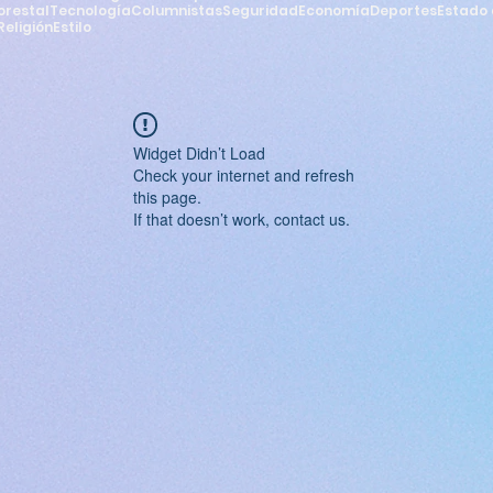
orestal
Tecnología
Columnistas
Seguridad
Economía
Deportes
Estado 
Religión
Estilo
Widget Didn’t Load
Check your internet and refresh
this page.
If that doesn’t work, contact us.