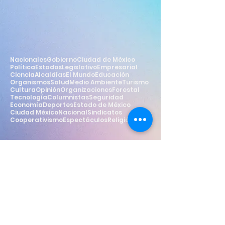
Nacionales
Gobierno
Ciudad de México
Política
Estados
Legislativo
Empresarial
Ciencia
Alcaldías
El Mundo
Educación
Organismos
Salud
Medio Ambiente
Turismo
Cultura
Opinión
Organizaciones
Forestal
Tecnología
Columnistas
Seguridad
Economía
Deportes
Estado de México
Ciudad México
Nacional
Sindicatos
Cooperativismo
Espectáculos
Religión
Estilo
Widget Didn’t Load
Check your internet and refresh
this page.
If that doesn’t work, contact us.