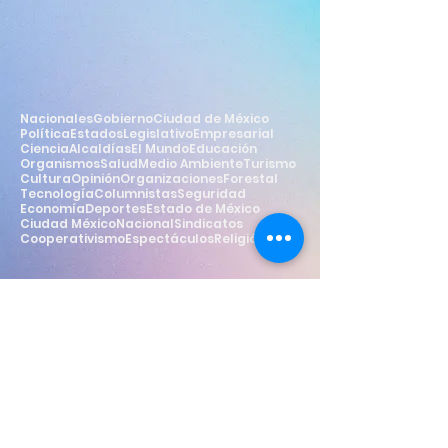
Nacionales
Gobierno
Ciudad de México
Política
Estados
Legislativo
Empresarial
Ciencia
Alcaldías
El Mundo
Educación
Organismos
Salud
Medio Ambiente
Turismo
Cultura
Opinión
Organizaciones
Forestal
Tecnología
Columnistas
Seguridad
Economía
Deportes
Estado de México
Ciudad México
Nacional
Sindicatos
Cooperativismo
Espectáculos
Religión
Estilo
Widget Didn’t Load
Check your internet and refresh
this page.
If that doesn’t work, contact us.