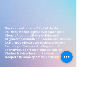
Nacionales
Gobierno
Ciudad de México
Política
Estados
Legislativo
Empresarial
Ciencia
Alcaldías
El Mundo
Educación
Organismos
Salud
Medio Ambiente
Turismo
Cultura
Opinión
Organizaciones
Forestal
Tecnología
Columnistas
Seguridad
Economía
Deportes
Estado de México
Ciudad México
Nacional
Sindicatos
Cooperativismo
Espectáculos
Religión
Estilo
Widget Didn’t Load
Check your internet and refresh
this page.
If that doesn’t work, contact us.