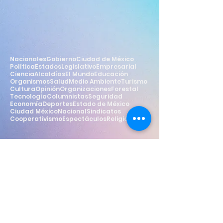
Nacionales
Gobierno
Ciudad de México
Política
Estados
Legislativo
Empresarial
Ciencia
Alcaldías
El Mundo
Educación
Organismos
Salud
Medio Ambiente
Turismo
Cultura
Opinión
Organizaciones
Forestal
Tecnología
Columnistas
Seguridad
Economía
Deportes
Estado de México
Ciudad México
Nacional
Sindicatos
Cooperativismo
Espectáculos
Religión
Estilo
Widget Didn’t Load
Check your internet and refresh
this page.
If that doesn’t work, contact us.