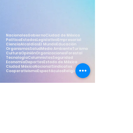
Nacionales
Gobierno
Ciudad de México
Política
Estados
Legislativo
Empresarial
Ciencia
Alcaldías
El Mundo
Educación
Organismos
Salud
Medio Ambiente
Turismo
Cultura
Opinión
Organizaciones
Forestal
Tecnología
Columnistas
Seguridad
Economía
Deportes
Estado de México
Ciudad México
Nacional
Sindicatos
Cooperativismo
Espectáculos
Religión
Estilo
Widget Didn’t Load
Check your internet and refresh
this page.
If that doesn’t work, contact us.