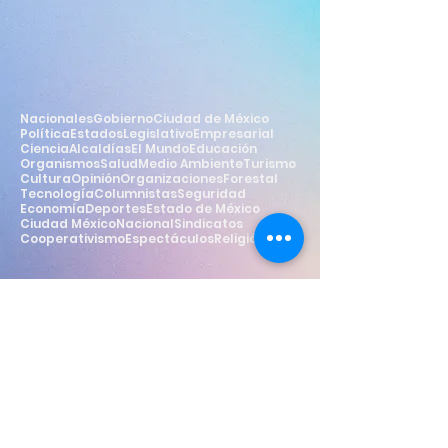
Nacionales
Gobierno
Ciudad de México
Política
Estados
Legislativo
Empresarial
Ciencia
Alcaldías
El Mundo
Educación
Organismos
Salud
Medio Ambiente
Turismo
Cultura
Opinión
Organizaciones
Forestal
Tecnología
Columnistas
Seguridad
Economía
Deportes
Estado de México
Ciudad México
Nacional
Sindicatos
Cooperativismo
Espectáculos
Religión
Estilo
Widget Didn’t Load
Check your internet and refresh
this page.
If that doesn’t work, contact us.