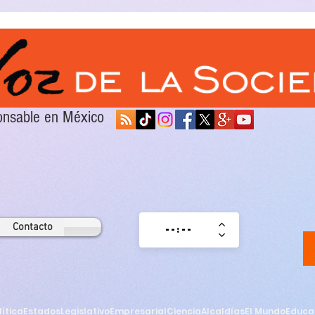
sponsable en México
Contacto
lítica
Estados
Legislativo
Empresarial
Ciencia
Alcaldías
El Mundo
Educa