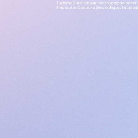
Turismo
Cultura
Opinión
Organizaciones
F
Sindicatos
Cooperativismo
Espectáculos