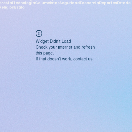
orestal
Tecnología
Columnistas
Seguridad
Economía
Deportes
Estado 
Religión
Estilo
Widget Didn’t Load
Check your internet and refresh
this page.
If that doesn’t work, contact us.