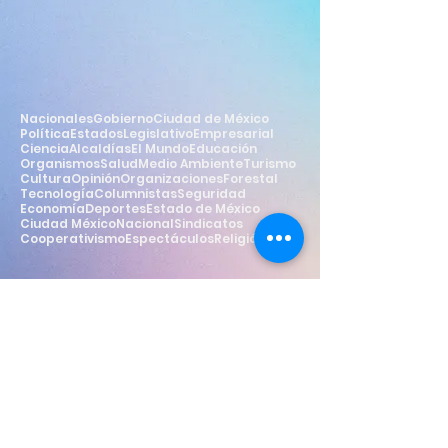
Nacionales
Gobierno
Ciudad de México
Política
Estados
Legislativo
Empresarial
Ciencia
Alcaldías
El Mundo
Educación
Organismos
Salud
Medio Ambiente
Turismo
Cultura
Opinión
Organizaciones
Forestal
Tecnología
Columnistas
Seguridad
Economía
Deportes
Estado de México
Ciudad México
Nacional
Sindicatos
Cooperativismo
Espectáculos
Religión
Estilo
Widget Didn’t Load
Check your internet and refresh
this page.
If that doesn’t work, contact us.