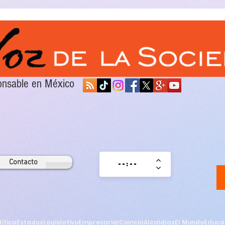
sponsable en México
Contacto
lítica
Estados
Legislativo
Empresarial
Ciencia
Alcaldías
El Mundo
Educa