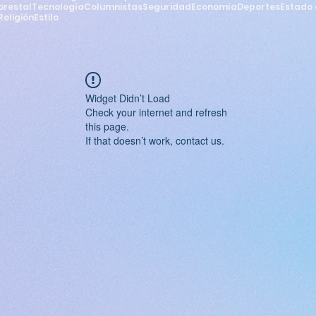
orestal
Tecnología
Columnistas
Seguridad
Economía
Deportes
Estado 
Religión
Estilo
Widget Didn’t Load
Check your internet and refresh
this page.
If that doesn’t work, contact us.