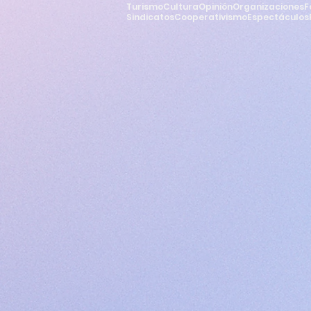
Turismo
Cultura
Opinión
Organizaciones
F
Sindicatos
Cooperativismo
Espectáculos