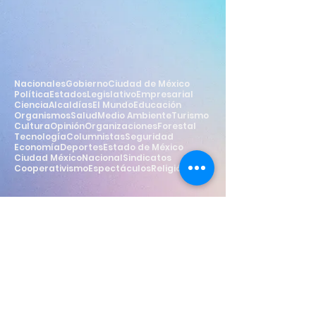
Nacionales
Gobierno
Ciudad de México
Política
Estados
Legislativo
Empresarial
Ciencia
Alcaldías
El Mundo
Educación
Organismos
Salud
Medio Ambiente
Turismo
Cultura
Opinión
Organizaciones
Forestal
Tecnología
Columnistas
Seguridad
Economía
Deportes
Estado de México
Ciudad México
Nacional
Sindicatos
Cooperativismo
Espectáculos
Religión
Estilo
Widget Didn’t Load
Check your internet and refresh
this page.
If that doesn’t work, contact us.