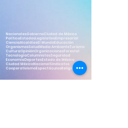
Nacionales
Gobierno
Ciudad de México
Política
Estados
Legislativo
Empresarial
Ciencia
Alcaldías
El Mundo
Educación
Organismos
Salud
Medio Ambiente
Turismo
Cultura
Opinión
Organizaciones
Forestal
Tecnología
Columnistas
Seguridad
Economía
Deportes
Estado de México
Ciudad México
Nacional
Sindicatos
Cooperativismo
Espectáculos
Religión
Estilo
Widget Didn’t Load
Check your internet and refresh
this page.
If that doesn’t work, contact us.