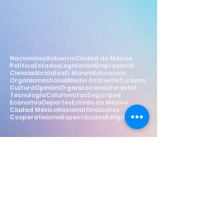
Nacionales
Gobierno
Ciudad de México
Política
Estados
Legislativo
Empresarial
Ciencia
Alcaldías
El Mundo
Educación
Organismos
Salud
Medio Ambiente
Turismo
Cultura
Opinión
Organizaciones
Forestal
Tecnología
Columnistas
Seguridad
Economía
Deportes
Estado de México
Ciudad México
Nacional
Sindicatos
Cooperativismo
Espectáculos
Religión
Estilo
Widget Didn’t Load
Check your internet and refresh
this page.
If that doesn’t work, contact us.