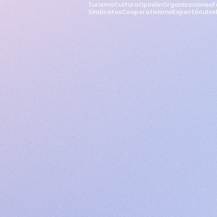
Turismo
Cultura
Opinión
Organizaciones
F
Sindicatos
Cooperativismo
Espectáculos