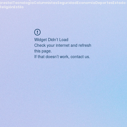
orestal
Tecnología
Columnistas
Seguridad
Economía
Deportes
Estado 
Religión
Estilo
Widget Didn’t Load
Check your internet and refresh
this page.
If that doesn’t work, contact us.