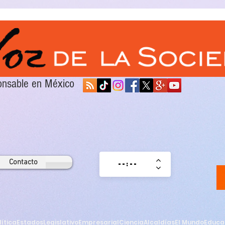
sponsable en México
Contacto
lítica
Estados
Legislativo
Empresarial
Ciencia
Alcaldías
El Mundo
Educa