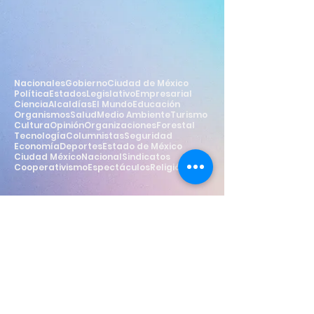
Nacionales
Gobierno
Ciudad de México
Política
Estados
Legislativo
Empresarial
Ciencia
Alcaldías
El Mundo
Educación
Organismos
Salud
Medio Ambiente
Turismo
Cultura
Opinión
Organizaciones
Forestal
Tecnología
Columnistas
Seguridad
Economía
Deportes
Estado de México
Ciudad México
Nacional
Sindicatos
Cooperativismo
Espectáculos
Religión
Estilo
Widget Didn’t Load
Check your internet and refresh
this page.
If that doesn’t work, contact us.