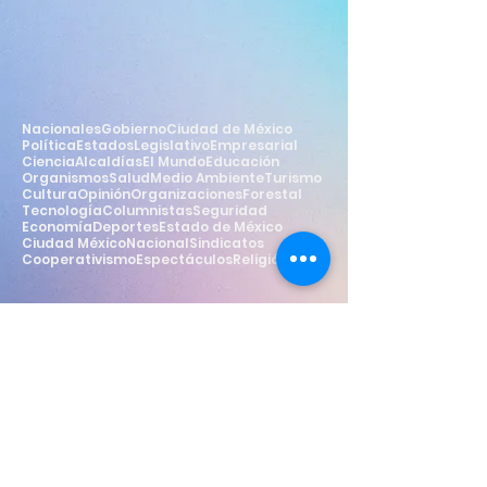
Nacionales
Gobierno
Ciudad de México
Política
Estados
Legislativo
Empresarial
Ciencia
Alcaldías
El Mundo
Educación
Organismos
Salud
Medio Ambiente
Turismo
Cultura
Opinión
Organizaciones
Forestal
Tecnología
Columnistas
Seguridad
Economía
Deportes
Estado de México
Ciudad México
Nacional
Sindicatos
Cooperativismo
Espectáculos
Religión
Estilo
Widget Didn’t Load
Check your internet and refresh
this page.
If that doesn’t work, contact us.