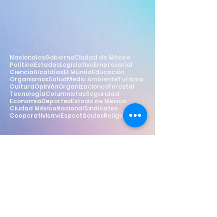
Nacionales
Gobierno
Ciudad de México
Política
Estados
Legislativo
Empresarial
Ciencia
Alcaldías
El Mundo
Educación
Organismos
Salud
Medio Ambiente
Turismo
Cultura
Opinión
Organizaciones
Forestal
Tecnología
Columnistas
Seguridad
Economía
Deportes
Estado de México
Ciudad México
Nacional
Sindicatos
Cooperativismo
Espectáculos
Religión
Estilo
Widget Didn’t Load
Check your internet and refresh
this page.
If that doesn’t work, contact us.