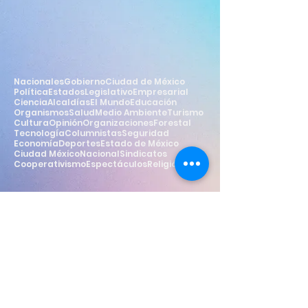
Nacionales
Gobierno
Ciudad de México
Política
Estados
Legislativo
Empresarial
Ciencia
Alcaldías
El Mundo
Educación
Organismos
Salud
Medio Ambiente
Turismo
Cultura
Opinión
Organizaciones
Forestal
Tecnología
Columnistas
Seguridad
Economía
Deportes
Estado de México
Ciudad México
Nacional
Sindicatos
Cooperativismo
Espectáculos
Religión
Estilo
Widget Didn’t Load
Check your internet and refresh
this page.
If that doesn’t work, contact us.