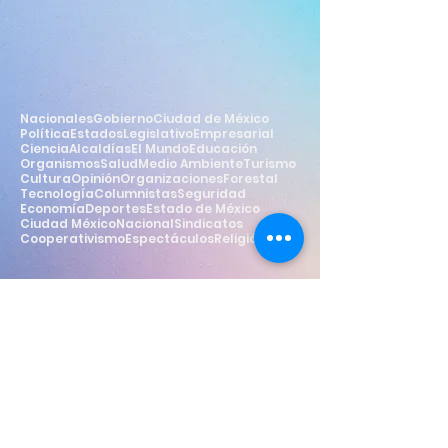
Nacionales
Gobierno
Ciudad de México
Política
Estados
Legislativo
Empresarial
Ciencia
Alcaldías
El Mundo
Educación
Organismos
Salud
Medio Ambiente
Turismo
Cultura
Opinión
Organizaciones
Forestal
Tecnología
Columnistas
Seguridad
Economía
Deportes
Estado de México
Ciudad México
Nacional
Sindicatos
Cooperativismo
Espectáculos
Religión
Estilo
Widget Didn’t Load
Check your internet and refresh
this page.
If that doesn’t work, contact us.