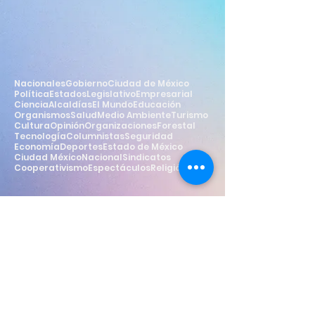
Nacionales
Gobierno
Ciudad de México
Política
Estados
Legislativo
Empresarial
Ciencia
Alcaldías
El Mundo
Educación
Organismos
Salud
Medio Ambiente
Turismo
Cultura
Opinión
Organizaciones
Forestal
Tecnología
Columnistas
Seguridad
Economía
Deportes
Estado de México
Ciudad México
Nacional
Sindicatos
Cooperativismo
Espectáculos
Religión
Estilo
Widget Didn’t Load
Check your internet and refresh
this page.
If that doesn’t work, contact us.