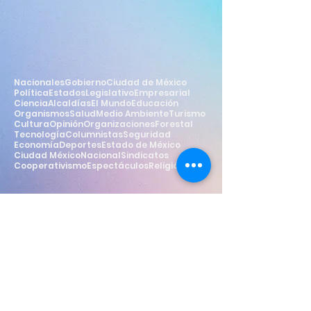
Nacionales
Gobierno
Ciudad de México
Política
Estados
Legislativo
Empresarial
Ciencia
Alcaldías
El Mundo
Educación
Organismos
Salud
Medio Ambiente
Turismo
Cultura
Opinión
Organizaciones
Forestal
Tecnología
Columnistas
Seguridad
Economía
Deportes
Estado de México
Ciudad México
Nacional
Sindicatos
Cooperativismo
Espectáculos
Religión
Estilo
Widget Didn’t Load
Check your internet and refresh
this page.
If that doesn’t work, contact us.