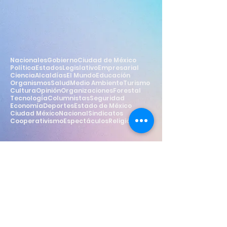
Nacionales
Gobierno
Ciudad de México
Política
Estados
Legislativo
Empresarial
Ciencia
Alcaldías
El Mundo
Educación
Organismos
Salud
Medio Ambiente
Turismo
Cultura
Opinión
Organizaciones
Forestal
Tecnología
Columnistas
Seguridad
Economía
Deportes
Estado de México
Ciudad México
Nacional
Sindicatos
Cooperativismo
Espectáculos
Religión
Estilo
Widget Didn’t Load
Check your internet and refresh
this page.
If that doesn’t work, contact us.