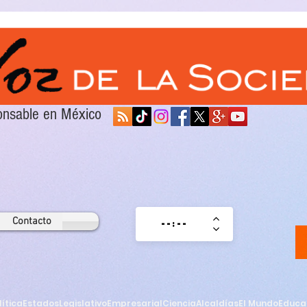
sponsable en México
Contacto
lítica
Estados
Legislativo
Empresarial
Ciencia
Alcaldías
El Mundo
Educa