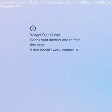
orestal
Tecnología
Columnistas
Seguridad
Economía
Deportes
Estado 
Religión
Estilo
Widget Didn’t Load
Check your internet and refresh
this page.
If that doesn’t work, contact us.