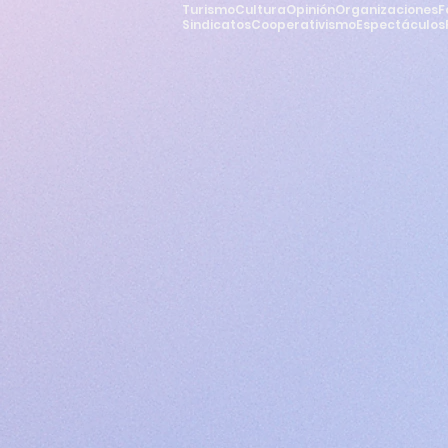
Turismo
Cultura
Opinión
Organizaciones
F
Sindicatos
Cooperativismo
Espectáculos