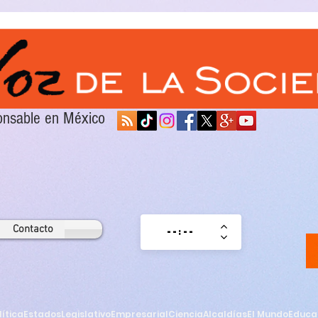
sponsable en México
Contacto
lítica
Estados
Legislativo
Empresarial
Ciencia
Alcaldías
El Mundo
Educa