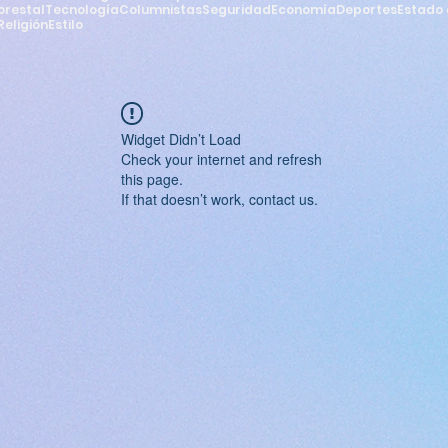
orestal
Tecnología
Columnistas
Seguridad
Economía
Deportes
Estado 
Religión
Estilo
Widget Didn’t Load
Check your internet and refresh
this page.
If that doesn’t work, contact us.