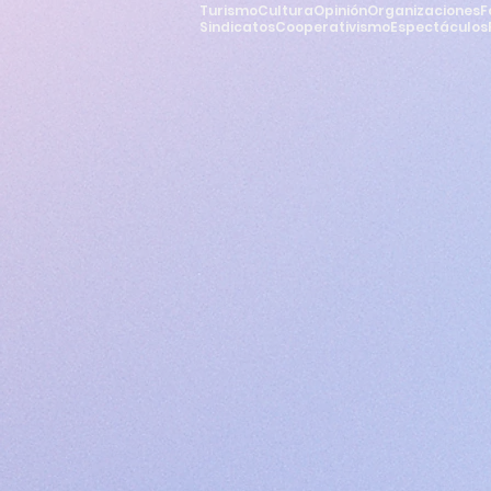
Turismo
Cultura
Opinión
Organizaciones
F
Sindicatos
Cooperativismo
Espectáculos