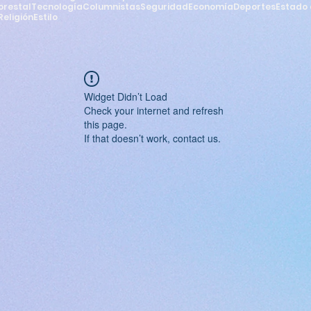
orestal
Tecnología
Columnistas
Seguridad
Economía
Deportes
Estado 
Religión
Estilo
Widget Didn’t Load
Check your internet and refresh
this page.
If that doesn’t work, contact us.