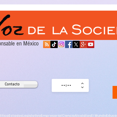
sponsable en México
Contacto
lítica
Estados
Legislativo
Empresarial
Ciencia
Alcaldías
El Mundo
Educa