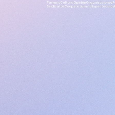
Turismo
Cultura
Opinión
Organizaciones
F
Sindicatos
Cooperativismo
Espectáculos