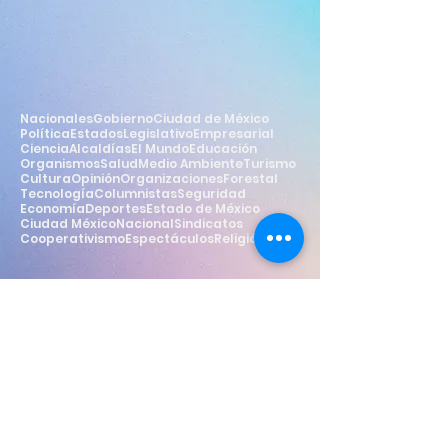
Nacionales
Gobierno
Ciudad de México
Política
Estados
Legislativo
Empresarial
Ciencia
Alcaldías
El Mundo
Educación
Organismos
Salud
Medio Ambiente
Turismo
Cultura
Opinión
Organizaciones
Forestal
Tecnología
Columnistas
Seguridad
Economía
Deportes
Estado de México
Ciudad México
Nacional
Sindicatos
Cooperativismo
Espectáculos
Religión
Estilo
Widget Didn’t Load
Check your internet and refresh
this page.
If that doesn’t work, contact us.