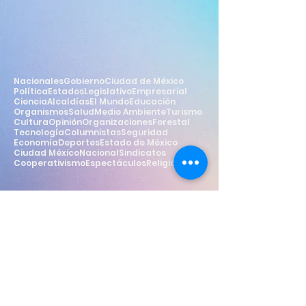
Nacionales
Gobierno
Ciudad de México
Política
Estados
Legislativo
Empresarial
Ciencia
Alcaldías
El Mundo
Educación
Organismos
Salud
Medio Ambiente
Turismo
Cultura
Opinión
Organizaciones
Forestal
Tecnología
Columnistas
Seguridad
Economía
Deportes
Estado de México
Ciudad México
Nacional
Sindicatos
Cooperativismo
Espectáculos
Religión
Estilo
Widget Didn’t Load
Check your internet and refresh
this page.
If that doesn’t work, contact us.