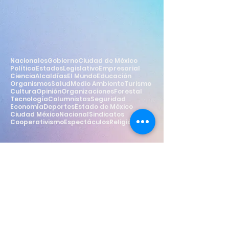
Nacionales
Gobierno
Ciudad de México
Política
Estados
Legislativo
Empresarial
Ciencia
Alcaldías
El Mundo
Educación
Organismos
Salud
Medio Ambiente
Turismo
Cultura
Opinión
Organizaciones
Forestal
Tecnología
Columnistas
Seguridad
Economía
Deportes
Estado de México
Ciudad México
Nacional
Sindicatos
Cooperativismo
Espectáculos
Religión
Estilo
Widget Didn’t Load
Check your internet and refresh
this page.
If that doesn’t work, contact us.