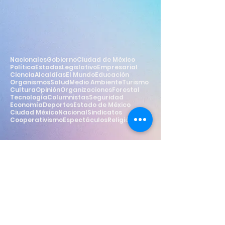
Nacionales
Gobierno
Ciudad de México
Política
Estados
Legislativo
Empresarial
Ciencia
Alcaldías
El Mundo
Educación
Organismos
Salud
Medio Ambiente
Turismo
Cultura
Opinión
Organizaciones
Forestal
Tecnología
Columnistas
Seguridad
Economía
Deportes
Estado de México
Ciudad México
Nacional
Sindicatos
Cooperativismo
Espectáculos
Religión
Estilo
Widget Didn’t Load
Check your internet and refresh
this page.
If that doesn’t work, contact us.