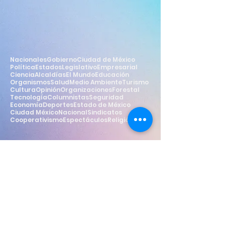
Nacionales
Gobierno
Ciudad de México
Política
Estados
Legislativo
Empresarial
Ciencia
Alcaldías
El Mundo
Educación
Organismos
Salud
Medio Ambiente
Turismo
Cultura
Opinión
Organizaciones
Forestal
Tecnología
Columnistas
Seguridad
Economía
Deportes
Estado de México
Ciudad México
Nacional
Sindicatos
Cooperativismo
Espectáculos
Religión
Estilo
Widget Didn’t Load
Check your internet and refresh
this page.
If that doesn’t work, contact us.