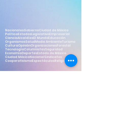
Nacionales
Gobierno
Ciudad de México
Política
Estados
Legislativo
Empresarial
Ciencia
Alcaldías
El Mundo
Educación
Organismos
Salud
Medio Ambiente
Turismo
Cultura
Opinión
Organizaciones
Forestal
Tecnología
Columnistas
Seguridad
Economía
Deportes
Estado de México
Ciudad México
Nacional
Sindicatos
Cooperativismo
Espectáculos
Religión
Estilo
Widget Didn’t Load
Check your internet and refresh
this page.
If that doesn’t work, contact us.