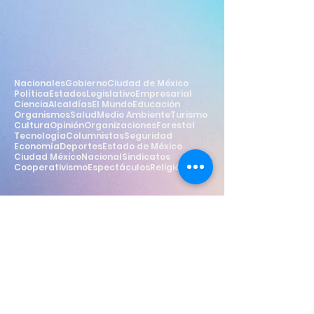
Nacionales
Gobierno
Ciudad de México
Política
Estados
Legislativo
Empresarial
Ciencia
Alcaldías
El Mundo
Educación
Organismos
Salud
Medio Ambiente
Turismo
Cultura
Opinión
Organizaciones
Forestal
Tecnología
Columnistas
Seguridad
Economía
Deportes
Estado de México
Ciudad México
Nacional
Sindicatos
Cooperativismo
Espectáculos
Religión
Estilo
Widget Didn’t Load
Check your internet and refresh
this page.
If that doesn’t work, contact us.